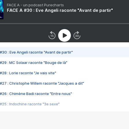
FACE A - un podcast Purecharts
FACE A #30 : Eve Angeli raconte "Avant de partir"
#30 : Eve Angeli raconte "Avant de partir"
#29 : MC Solaar raconte "Bouge de là"
28 : Lorie raconte "Je vais vite"
#27 : Christophe Willem raconte "Jacques a dit"
#26 : Chimène Badi raconte "Entre nous"
#25 : Indochine raconte "3e sexe"
#24 : Zaho raconte "C'est chelou"
#23 : Patrick Bruel raconte "Au café des délices"