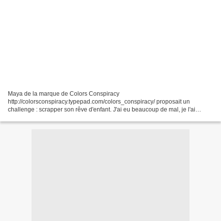
Maya de la marque de Colors Conspiracy
http://colorsconspiracy.typepad.com/colors_conspiracy/ proposait un
challenge : scrapper son rêve d'enfant. J'ai eu beaucoup de mal, je l'ai
tournée dans tous les sens, j'ai essayé plusieurs papiers, rien n'y faisait....