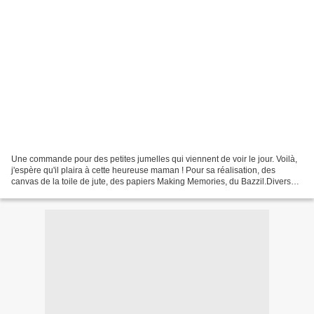
Une commande pour des petites jumelles qui viennent de voir le jour. Voilà,
j'espère qu'il plaira à cette heureuse maman ! Pour sa réalisation, des
canvas de la toile de jute, des papiers Making Memories, du Bazzil.Divers
tampons, utilisation de la Distress,...