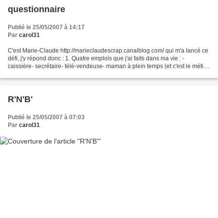
questionnaire
Publié le 25/05/2007 à 14:17
Par
carol31
C'est Marie-Claude http://marieclaudescrap.canalblog.com/ qui m'a lancé ce
défi, j'y répond donc : 1. Quatre emplois que j'ai faits dans ma vie : -
caissière- secrétaire- télé-vendeuse- maman à plein temps (et c'est le métier
que je préfère !) 2. Quatre...
R'N'B'
Publié le 25/05/2007 à 07:03
Par
carol31