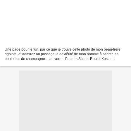
Une page pour le fun, par ce que je trouve cette photo de mon beau-frère
rigolote, et admirez au passage la dextérité de mon homme à sabrer les
bouteilles de champagne ... au verre ! Papiers Scenic Route, Késiart,
transparent Hambly.Scotch de masquage,...