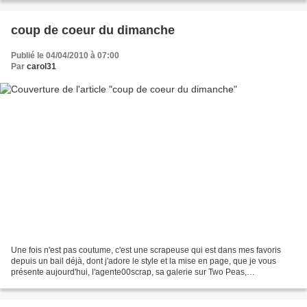
coup de coeur du dimanche
Publié le 04/04/2010 à 07:00
Par
carol31
Une fois n'est pas coutume, c'est une scrapeuse qui est dans mes favoris
depuis un bail déjà, dont j'adore le style et la mise en page, que je vous
présente aujourd'hui, l'agente00scrap, sa galerie sur Two Peas,
http://www.twopeasinabucket.com/userprofile.asp?user_id=175425...