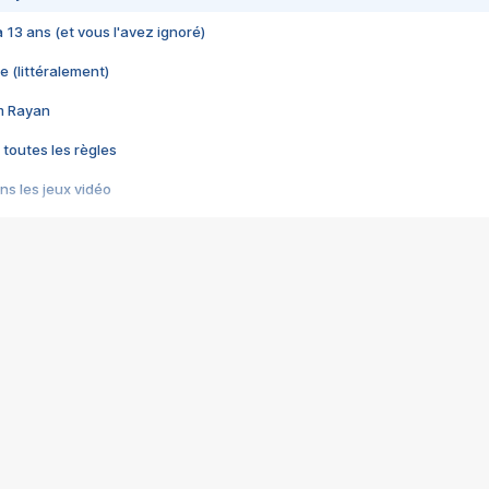
 a 13 ans (et vous l'avez ignoré)
e (littéralement)
im Rayan
 toutes les règles
s les jeux vidéo
us choquant de Rockstar ? - Le scandale BULLY
e plus moche de Steam
du RÊVE tourne au CAUCHEMAR
pendant 8 heures
it… à tort
umiliés par un jeu vidéo
ire - Final Fantasy 8