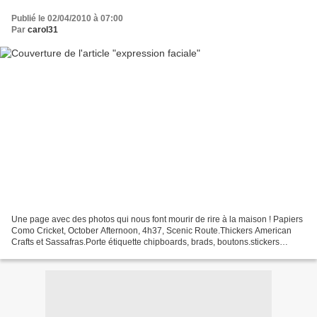
Publié le 02/04/2010 à 07:00
Par
carol31
Une page avec des photos qui nous font mourir de rire à la maison ! Papiers
Como Cricket, October Afternoon, 4h37, Scenic Route.Thickers American
Crafts et Sassafras.Porte étiquette chipboards, brads, boutons.stickers
October Afternoon.Perforatrice bordure...