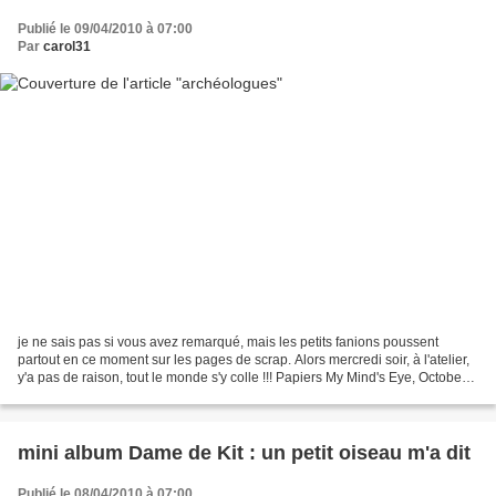
Publié le 09/04/2010 à 07:00
Par
carol31
je ne sais pas si vous avez remarqué, mais les petits fanions poussent
partout en ce moment sur les pages de scrap. Alors mercredi soir, à l'atelier,
y'a pas de raison, tout le monde s'y colle !!! Papiers My Mind's Eye, October
Afternoon, 4h37.Stickers,...
mini album Dame de Kit : un petit oiseau m'a dit
Publié le 08/04/2010 à 07:00