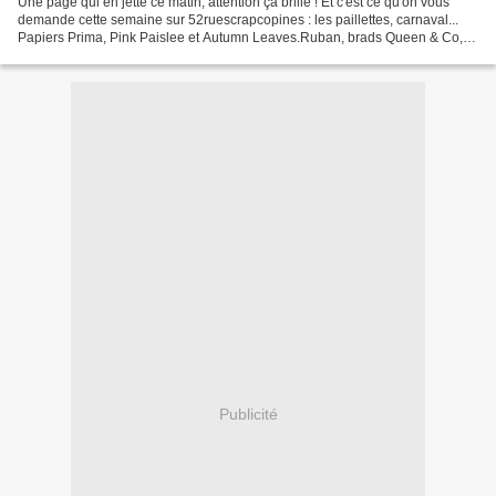
Une page qui en jette ce matin, attention ça brille ! Et c'est ce qu'on vous
demande cette semaine sur 52ruescrapcopines : les paillettes, carnaval...
Papiers Prima, Pink Paislee et Autumn Leaves.Ruban, brads Queen & Co,
mini brads, boutons, strass Me...
Publicité