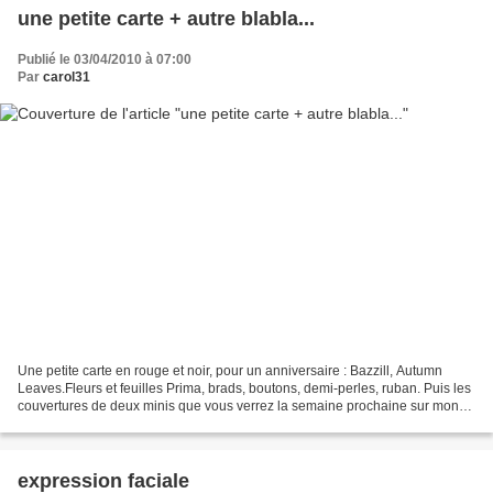
une petite carte + autre blabla...
Publié le 03/04/2010 à 07:00
Par
carol31
Une petite carte en rouge et noir, pour un anniversaire : Bazzill, Autumn
Leaves.Fleurs et feuilles Prima, brads, boutons, demi-perles, ruban. Puis les
couvertures de deux minis que vous verrez la semaine prochaine sur mon
blog. Et pour les chanceuses...
expression faciale