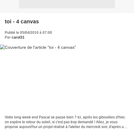
toi - 4 canvas
Publié le 05/04/2010 à 07:00
Par
carol31
Votre long week end Pascal se passe bien ? Ici, après les giboulées d'hier,
on espère le retour du soleil, si c'est pas trop demandé ! Allez, je vous
propose aujourd'hui un projet réalisé à l'atelier du mercredi soir, d'après une
idée trouvée sur le net...