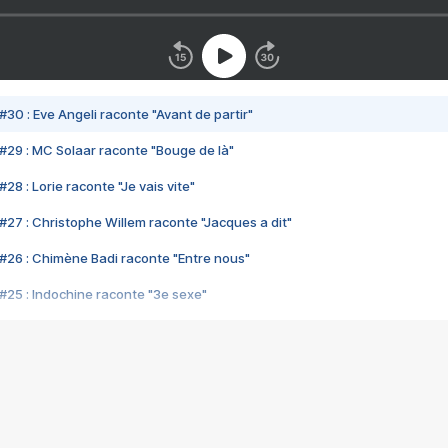
#30 : Eve Angeli raconte "Avant de partir"
#29 : MC Solaar raconte "Bouge de là"
28 : Lorie raconte "Je vais vite"
#27 : Christophe Willem raconte "Jacques a dit"
#26 : Chimène Badi raconte "Entre nous"
#25 : Indochine raconte "3e sexe"
#24 : Zaho raconte "C'est chelou"
#23 : Patrick Bruel raconte "Au café des délices"
#22 : Kyo raconte "Le chemin"
#21 : Nolwenn Leroy raconte "Cassé"