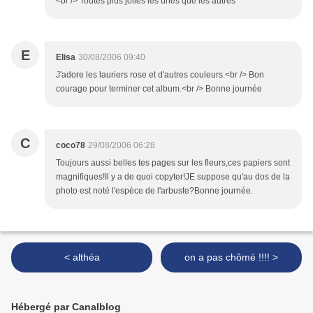
<br /> Toutes plus jolies les unes que les autres
E
Elisa
30/08/2006 09:40
J'adore les lauriers rose et d'autres couleurs.<br /> Bon
courage pour terminer cet album.<br /> Bonne journée
C
coco78
29/08/2006 06:28
Toujours aussi belles tes pages sur les fleurs,ces papiers sont
magnifiques!Il y a de quoi copyter!JE suppose qu'au dos de la
photo est noté l'espèce de l'arbuste?Bonne journée.
< althéa
on a pas chômé !!!! >
Hébergé par Canalblog