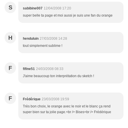
S
sabibine007
12/04/2008 17:20
super belle ta page et moi aussi je suis une fan du orange
H
henduluin
27/03/2008 14:28
tout simplement sublime !
F
fifine51
24/03/2008 08:33
J'aime beaucoup ton interprétation du sketch !
F
Frédérique
23/03/2008 19:59
Très bon choix, le orange avec le noir et le blanc ça rend
super bien sur ta jolie page.<br /> Bises<br /> Frédérique