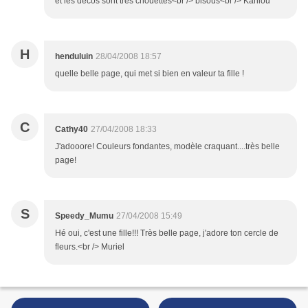
et les décos sont très chouettes<br /> bisous<br /> Karilou
H
henduluin
28/04/2008 18:57
quelle belle page, qui met si bien en valeur ta fille !
C
Cathy40
27/04/2008 18:33
J'adooore! Couleurs fondantes, modèle craquant....très belle
page!
S
Speedy_Mumu
27/04/2008 15:49
Hé oui, c'est une fille!!! Très belle page, j'adore ton cercle de
fleurs.<br /> Muriel