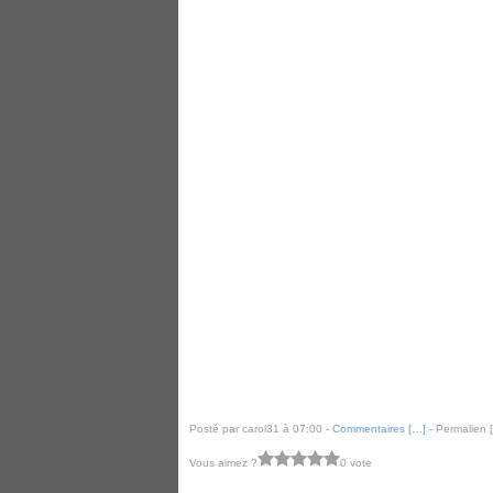
Posté par carol31 à 07:00 -
Commentaires [
…
]
- Permalien [
Vous aimez ?
0 vote