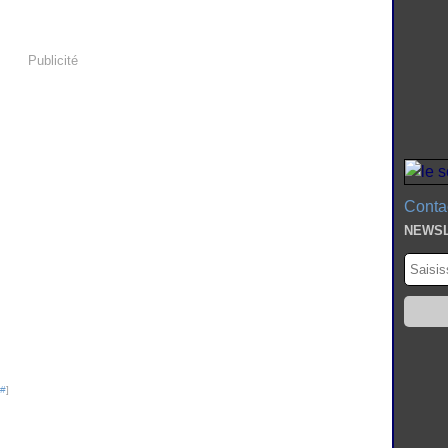
Publicité
Contac
NEWS
#
]