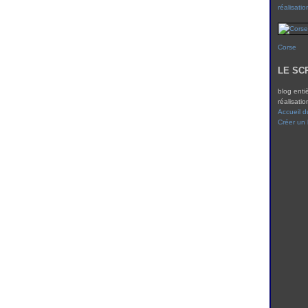
réalisatio
Corse
LE SC
blog enti
réalisatio
Accueil d
Créer un