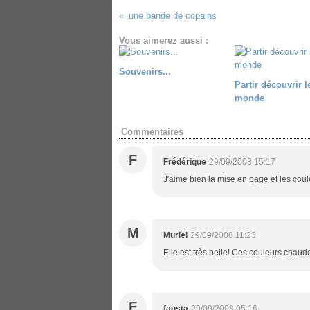
une bande de copains
Vous aimerez aussi :
Souvenirs...
Partir découvrir l
monde
Commentaires
F
Frédérique
29/09/2008 15:17
J'aime bien la mise en page et les coul
M
Muriel
29/09/2008 11:23
Elle est très belle! Ces couleurs chaud
F
fausta
29/09/2008 05:16