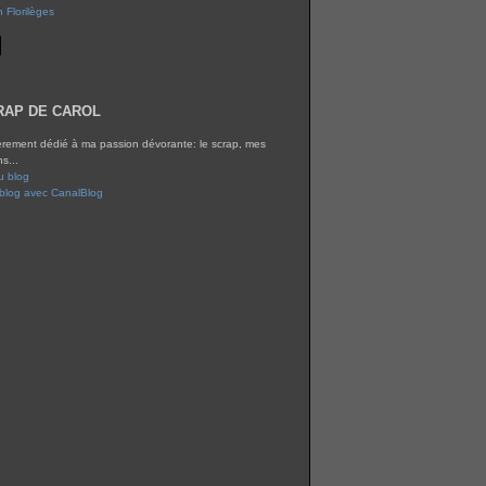
n Florilèges
RAP DE CAROL
èrement dédié à ma passion dévorante: le scrap, mes
ns...
u blog
 blog avec CanalBlog