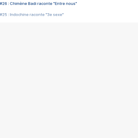
#26 : Chimène Badi raconte "Entre nous"
#25 : Indochine raconte "3e sexe"
#24 : Zaho raconte "C'est chelou"
#23 : Patrick Bruel raconte "Au café des délices"
#22 : Kyo raconte "Le chemin"
#21 : Nolwenn Leroy raconte "Cassé"
#20 : Patrick Hernandez raconte "Born to be alive"
#19 : Lorie raconte "Près de moi"
#18 : Michael Jones raconte "A nos actes manqués" (avec Jean-Jacque
#17 : Khaled raconte "Aïcha"
#16 : Corneille raconte "Parce qu'on vient de loin"
#15 : Indochine raconte "L'aventurier"
14 : Lorie raconte "Sur un air latino"