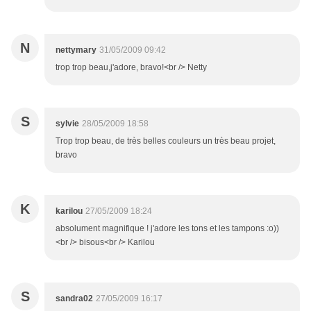
N
nettymary
31/05/2009 09:42
trop trop beau,j'adore, bravo!<br /> Netty
S
sylvie
28/05/2009 18:58
Trop trop beau, de très belles couleurs un très beau projet,
bravo
K
karilou
27/05/2009 18:24
absolument magnifique ! j'adore les tons et les tampons :o))
<br /> bisous<br /> Karilou
S
sandra02
27/05/2009 16:17