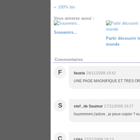
100% bio
Vous aimerez aussi :
Souvenirs...
Partir découvrir l
monde
Commentaires
F
fausta
28/11/2009 19:42
UNE PAGE MAGNIFIQUE ET TRES OR
S
stef , de Saumur
27/11/2009 19:27
huummmm j'adore , je peux copier ? euhh s
C
criss
27/11/2009 19:13