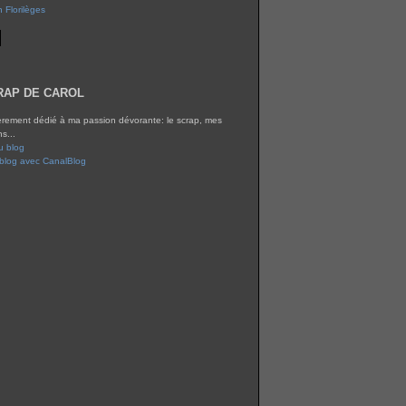
n Florilèges
RAP DE CAROL
èrement dédié à ma passion dévorante: le scrap, mes
ns...
u blog
 blog avec CanalBlog