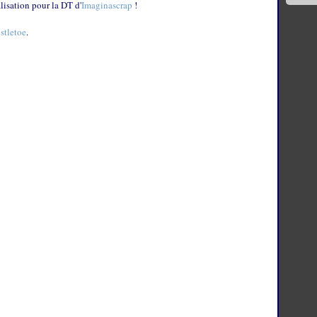
alisation pour la DT d'
Imaginascrap
!
stletoe
.