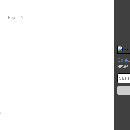
Publicité
Contac
NEWS
#
]