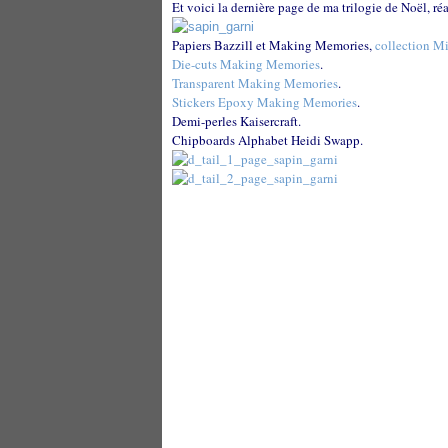
Et voici la dernière page de ma trilogie de Noël, ré
Papiers Bazzill et Making Memories,
collection Mi
Die-cuts Making Memories
.
Transparent Making Memories
.
Stickers Epoxy Making Memories
.
Demi-perles Kaisercraft.
Chipboards Alphabet Heidi Swapp.