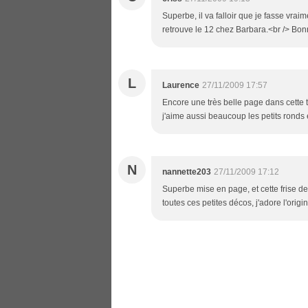
Superbe, il va falloir que je fasse vrai
retrouve le 12 chez Barbara.<br /> Bon
L
Laurence
27/11/2009 17:57
Encore une très belle page dans cette tr
j'aime aussi beaucoup les petits ronds 
N
nannette203
27/11/2009 17:12
Superbe mise en page, et cette frise d
toutes ces petites décos, j'adore l'origin