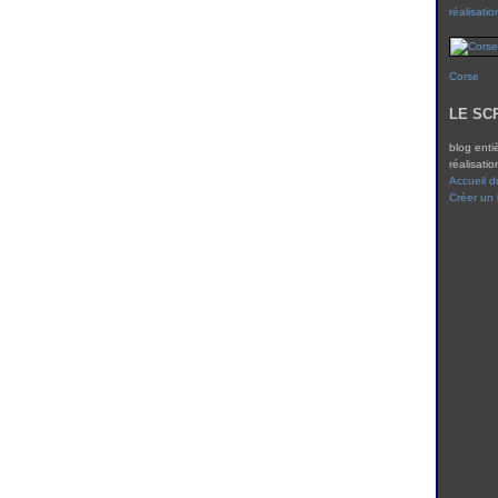
réalisatio
Corse
LE SC
blog enti
réalisatio
Accueil d
Créer un