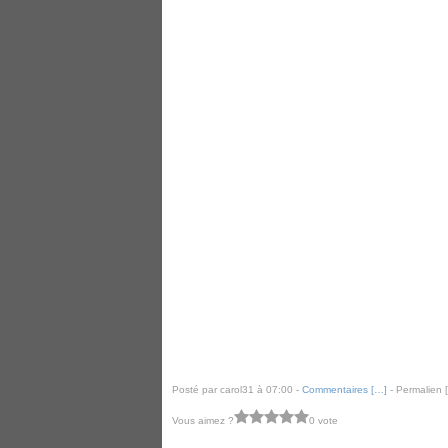
Posté par carol31 à 07:00 -
Commentaires [
…
]
- Permalien [
Vous aimez ?
0 vote