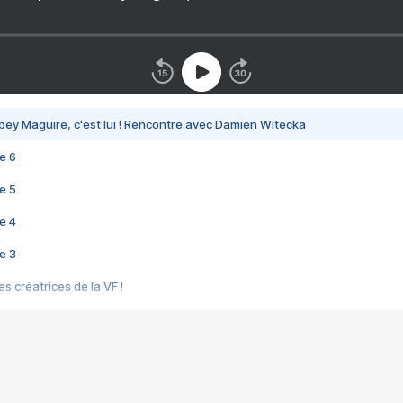
bey Maguire, c'est lui ! Rencontre avec Damien Witecka
e 6
e 5
e 4
e 3
s créatrices de la VF !
e 2
e 1
e Mektoub My Love arrive enfin ! Rencontre avec Shaïn Boumedine et Sal