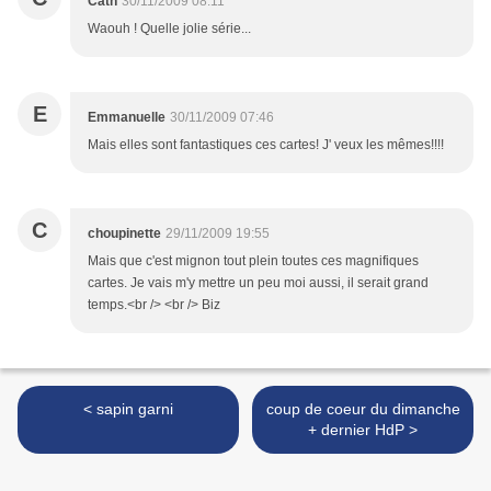
Cath
30/11/2009 08:11
Waouh ! Quelle jolie série...
E
Emmanuelle
30/11/2009 07:46
Mais elles sont fantastiques ces cartes! J' veux les mêmes!!!!
C
choupinette
29/11/2009 19:55
Mais que c'est mignon tout plein toutes ces magnifiques
cartes. Je vais m'y mettre un peu moi aussi, il serait grand
temps.<br /> <br /> Biz
< sapin garni
coup de coeur du dimanche
+ dernier HdP >