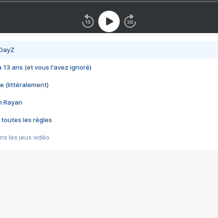
 DayZ
 a 13 ans (et vous l'avez ignoré)
e (littéralement)
im Rayan
 toutes les règles
s les jeux vidéo
us choquant de Rockstar ? - Le scandale BULLY
e plus moche de Steam
du RÊVE tourne au CAUCHEMAR
pendant 8 heures