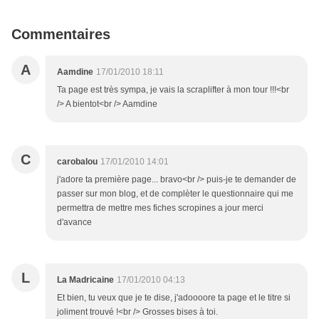
Commentaires
A
Aamdine
17/01/2010 18:11
Ta page est très sympa, je vais la scraplifter à mon tour !!!<br
/> A bientot<br /> Aamdine
C
carobalou
17/01/2010 14:01
j'adore ta première page... bravo<br /> puis-je te demander de
passer sur mon blog, et de complèter le questionnaire qui me
permettra de mettre mes fiches scropines a jour merci
d'avance
L
La Madricaine
17/01/2010 04:13
Et bien, tu veux que je te dise, j'adoooore ta page et le titre si
joliment trouvé !<br /> Grosses bises à toi.