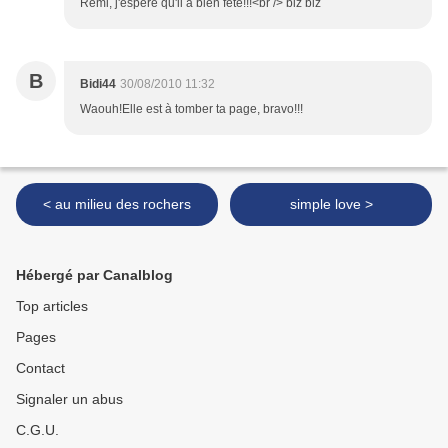
Rémi, j'espère qu'il a bien fêté!!!<br /> biz biz
B
Bidi44
30/08/2010 11:32
Waouh!Elle est à tomber ta page, bravo!!!
< au milieu des rochers
simple love >
Hébergé par Canalblog
Top articles
Pages
Contact
Signaler un abus
C.G.U.