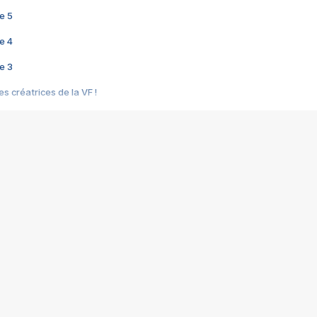
e 5
e 4
e 3
s créatrices de la VF !
e 2
e 1
e Mektoub My Love arrive enfin ! Rencontre avec Shaïn Boumedine et Sal
i : après Toni en famille
elle réalise le bouleversant Dites lui que je l'aime
ais ! Rencontre autour de Vie privée de Rebecca Zlotowski
 de Marguerite, Grave... Rencontre avec Ella Rumpf
 Les Rêveurs, un film intime sur la santé mentale