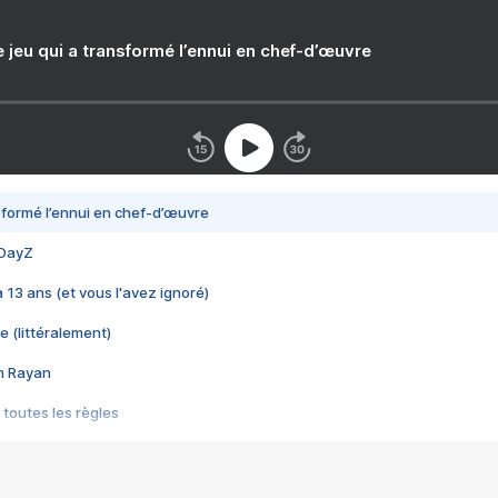
e jeu qui a transformé l’ennui en chef-d’œuvre
nsformé l’ennui en chef-d’œuvre
 DayZ
 a 13 ans (et vous l'avez ignoré)
e (littéralement)
im Rayan
 toutes les règles
s les jeux vidéo
us choquant de Rockstar ? - Le scandale BULLY