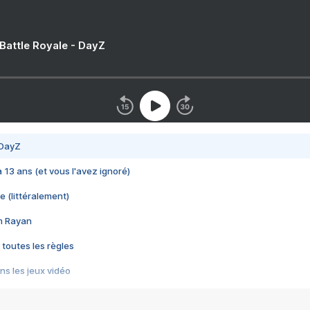
 Battle Royale - DayZ
 DayZ
 a 13 ans (et vous l'avez ignoré)
e (littéralement)
im Rayan
 toutes les règles
s les jeux vidéo
us choquant de Rockstar ? - Le scandale BULLY