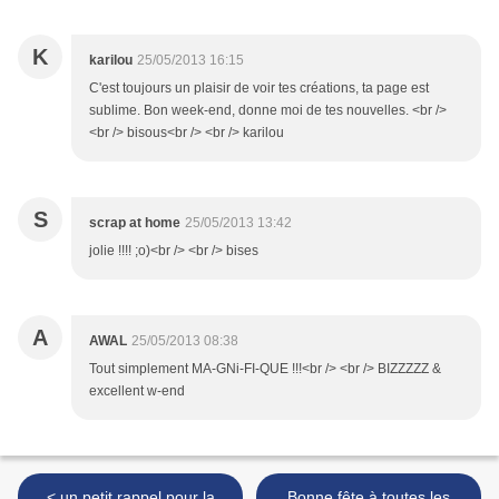
K
karilou
25/05/2013 16:15
C'est toujours un plaisir de voir tes créations, ta page est
sublime. Bon week-end, donne moi de tes nouvelles. <br />
<br /> bisous<br /> <br /> karilou
S
scrap at home
25/05/2013 13:42
jolie !!!! ;o)<br /> <br /> bises
A
AWAL
25/05/2013 08:38
Tout simplement MA-GNi-FI-QUE !!!<br /> <br /> BIZZZZZ &
excellent w-end
< un petit rappel pour la
Bonne fête à toutes les