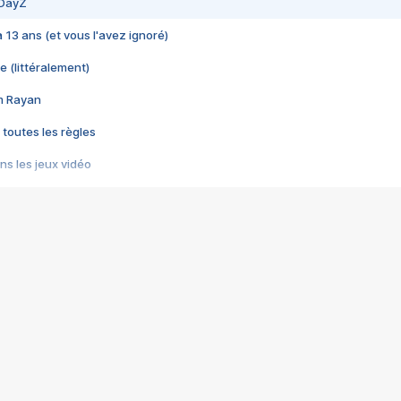
 DayZ
 a 13 ans (et vous l'avez ignoré)
e (littéralement)
im Rayan
 toutes les règles
s les jeux vidéo
us choquant de Rockstar ? - Le scandale BULLY
e plus moche de Steam
du RÊVE tourne au CAUCHEMAR
pendant 8 heures
it… à tort
umiliés par un jeu vidéo
ire - Final Fantasy 8