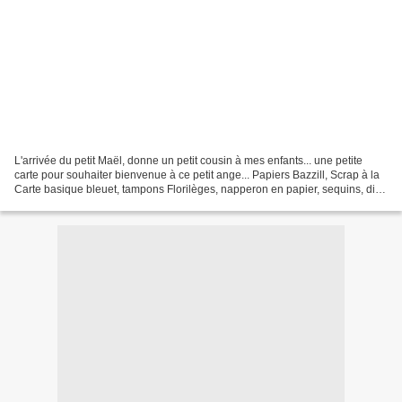
L'arrivée du petit Maël, donne un petit cousin à mes enfants... une petite
carte pour souhaiter bienvenue à ce petit ange... Papiers Bazzill, Scrap à la
Carte basique bleuet, tampons Florilèges, napperon en papier, sequins, dies
de découpe alphabet #4#...