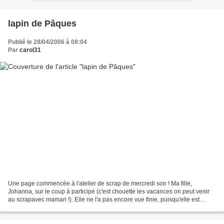
lapin de Pâques
Publié le 28/04/2006 à 08:04
Par
carol31
Une page commencée à l'atelier de scrap de mercredi soir ! Ma fille,
Johanna, sur le coup à participé (c'est chouette les vacances on peut venir
au scrapavec maman !). Elle ne l'a pas encore vue finie, puisqu'elle est
partie quelques jours chez sa mamie...