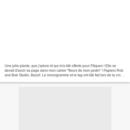
Une jolie plante, que j'adore et qui m'a été offerte pour Pâques ! Elle se
devait d'avoir sa page dans mon cahier "fleurs de mon jardin" ! Papiers Rob
and Bob Studio, Bazzil. Le monogramme et le tag ont été fait lors de la crop
en ligne du forum Scrap'Accro...