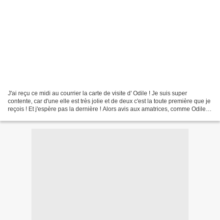
J'ai reçu ce midi au courrier la carte de visite d' Odile ! Je suis super
contente, car d'une elle est très jolie et de deux c'est la toute première que je
reçois ! Et j'espère pas la dernière ! Alors avis aux amatrices, comme Odile a
choisi le format...