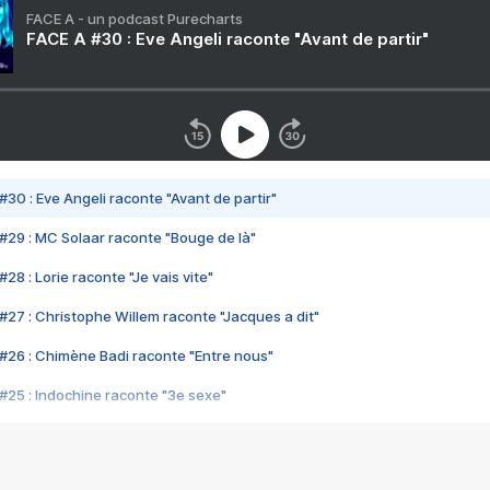
FACE A - un podcast Purecharts
FACE A #30 : Eve Angeli raconte "Avant de partir"
#30 : Eve Angeli raconte "Avant de partir"
#29 : MC Solaar raconte "Bouge de là"
28 : Lorie raconte "Je vais vite"
#27 : Christophe Willem raconte "Jacques a dit"
#26 : Chimène Badi raconte "Entre nous"
#25 : Indochine raconte "3e sexe"
#24 : Zaho raconte "C'est chelou"
#23 : Patrick Bruel raconte "Au café des délices"