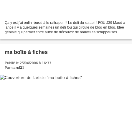
Ça y est j'ai enfin réussi à le rattraper !!! Le défi du scraplift FOU J39 Maud a
lancé il y a quelques semaines un défi fou qui circule de blog en blog. Idée
géniale qui permet entre autre de découvrir de nouvelles scrappeuses
pleines de talent. Voici...
ma boîte à fiches
Publié le 25/04/2006 à 16:33
Par
carol31