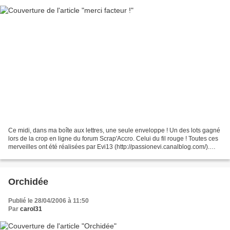
Ce midi, dans ma boîte aux lettres, une seule enveloppe ! Un des lots gagné
lors de la crop en ligne du forum Scrap'Accro. Celui du fil rouge ! Toutes ces
merveilles ont été réalisées par Evi13 (http://passionevi.canalblog.com/).
Merci encore Evi ! Tant...
Orchidée
Publié le 28/04/2006 à 11:50
Par
carol31