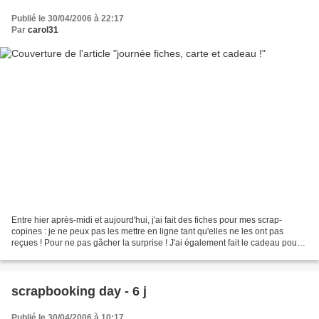
Publié le 30/04/2006 à 22:17
Par
carol31
Entre hier après-midi et aujourd'hui, j'ai fait des fiches pour mes scrap-
copines : je ne peux pas les mettre en ligne tant qu'elles ne les ont pas
reçues ! Pour ne pas gâcher la surprise ! J'ai également fait le cadeau pour
l'anniversaire de mon homme...
scrapbooking day - 6 j
Publié le 30/04/2006 à 10:17