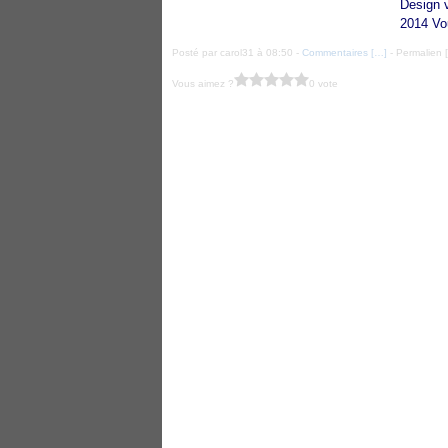
Design v
2014 Vo
Posté par carol31 à 08:50 -
Commentaires [
…
]
- Permalien [
Vous aimez ?
0 vote